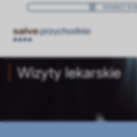
SPRAWDŹ WYN
Wizyty lekarskie
Wizyty lekarskie
Badania
Zabiegi
Lekarze