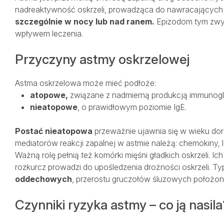
nadreaktywność oskrzeli, prowadząca do nawracającyc
szczególnie w nocy lub nad ranem.
Epizodom tym zwykl
wpływem leczenia.
Przyczyny astmy oskrzelowej
Astma oskrzelowa może mieć podłoże:
atopowe,
związane z nadmierną produkcją immunoglo
nieatopowe
, o prawidłowym poziomie IgE.
Postać nieatopowa
przeważnie ujawnia się w wieku dor
mediatorów reakcji zapalnej w astmie należą: chemokiny, le
Ważną rolę pełnią też komórki mięśni gładkich oskrzeli. Ic
rozkurcz prowadzi do upośledzenia drożności oskrzeli. T
oddechowych
, przerostu gruczołów śluzowych położon
Czynniki ryzyka astmy – co ją nasila