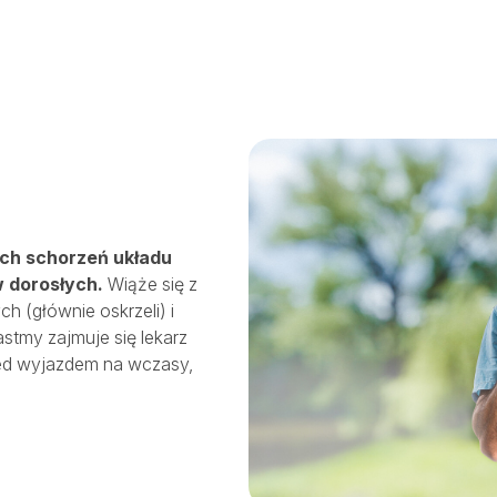
ych schorzeń układu
 dorosłych.
Wiąże się z
 (głównie oskrzeli) i
stmy zajmuje się lekarz
zed wyjazdem na wczasy,
SALVE PŁODNOŚĆ