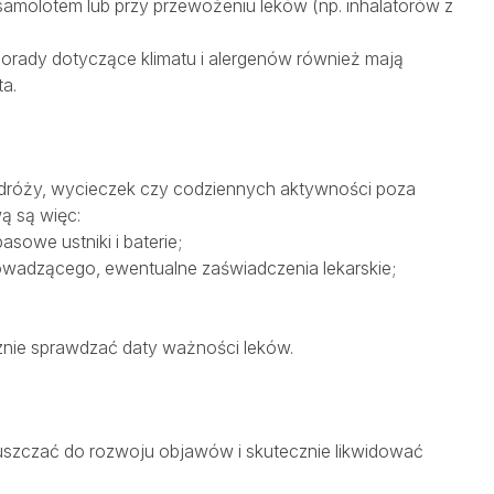
samolotem lub przy przewożeniu leków (np. inhalatorów z
orady dotyczące klimatu i alergenów również mają
ta.
dróży, wycieczek czy codziennych aktywności poza
ą są więc:
sowe ustniki i baterie;
wadzącego, ewentualne zaświadczenia lekarskie;
cznie sprawdzać daty ważności leków.
puszczać do rozwoju objawów i skutecznie likwidować