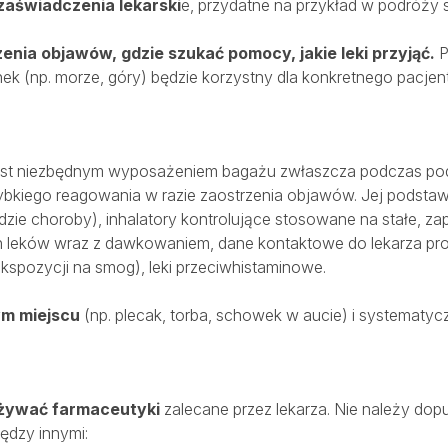
zaświadczenia lekarski
e, przydatne na przykład w podróży 
zenia objawów, gdzie szukać pomocy, jakie leki przyjąć.
P
nek (np. morze, góry) będzie korzystny dla konkretnego pacjen
jest niezbędnym wyposażeniem bagażu zwłaszcza podczas po
bkiego reagowania w razie zaostrzenia objawów. Jej podstaw
zie choroby), inhalatory kontrolujące stosowane na stałe, zapa
 leków wraz z dawkowaniem, dane kontaktowe do lekarza pro
kspozycji na smog), leki przeciwhistaminowe.
ym miejscu
(np. plecak, torba, schowek w aucie) i systematy
żywać farmaceutyki
zalecane przez lekarza. Nie należy do
ędzy innymi: