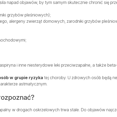
asila napad objawów, by tym samym skutecznie chronić się prz
dniki grzybów pleśniowych);
go, alergeny zwierząt domowych, zarodniki grzybów pleśnio
amochodowymi;
spiryna i inne niesterydowe leki przeciwzapalne, a także beta-
osób w grupie ryzyka
tej choroby. U zdrowych osób będą neu
arakterze astmatycznym.
 rozpoznać?
 zapalny w drogach oskrzelowych trwa stale. Do objawów najcz