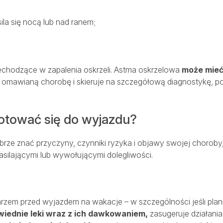
ila się nocą lub nad ranem;
rzechodzące w zapalenia oskrzeli. Astma oskrzelowa
może mieć 
omawianą chorobę i skieruje na szczegółową diagnostykę, po
otować się do wyjazdu?
rze znać przyczyny, czynniki ryzyka i objawy swojej choroby,
asilającymi lub wywołującymi dolegliwości.
zem przed wyjazdem na wakacje – w szczególności jeśli planu
iednie leki wraz z ich dawkowaniem,
zasugeruje działani