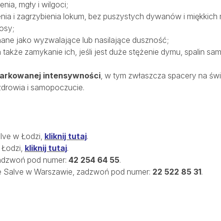
ia, mgły i wilgoci;
ia i zagrzybienia lokum, bez puszystych dywanów i miękkich 
osy;
ane jako wyzwalające lub nasilające duszność;
a także zamykanie ich, jeśli jest duże stężenie dymu, spalin sam
iarkowanej intensywności
, w tym zwłaszcza spacery na św
zdrowia i samopoczucie.
lve w Łodzi,
kliknij tutaj
.
 Łodzi,
kliknij tutaj
.
zadzwoń pod numer:
42 254 64 55
.
ce Salve w Warszawie, zadzwoń pod numer:
22 522 85 31
.