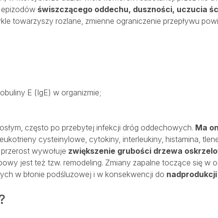
h epizodów
świszczącego oddechu, duszności, uczucia ści
e towarzyszy rozlane, zmienne ograniczenie przepływu powie
buliny E (IgE) w organizmie;
osłym, często po przebytej infekcji dróg oddechowych.
Ma on
ukotrieny cysteinylowe, cytokiny, interleukiny, histamina, tle
h przerost wywołuje
zwiększenie grubości drzewa oskrzel
ypowy jest też tzw. remodeling. Zmiany zapalne toczące się w
ych w błonie podśluzowej i w konsekwencji do
nadprodukcji
?