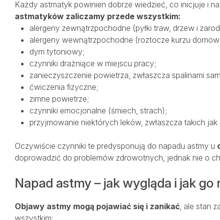
Każdy astmatyk powinien dobrze wiedzieć, co inicjuje i n
astmatyków zaliczamy przede wszystkim:
alergeny zewnątrzpochodne (pyłki traw, drzew i zaro
alergeny wewnątrzpochodne (roztocze kurzu domowe
dym tytoniowy;
czynniki drażniące w miejscu pracy;
zanieczyszczenie powietrza, zwłaszcza spalinami s
ćwiczenia fizyczne;
zimne powietrze;
czynniki emocjonalne (śmiech, strach);
przyjmowanie niektórych leków, zwłaszcza takich jak a
Oczywiście czynniki te predysponują do napadu astmy u
doprowadzić do problemów zdrowotnych, jednak nie o ch
Napad astmy – jak wygląda i jak go
Objawy astmy mogą pojawiać się i zanikać
, ale stan
wszystkim: