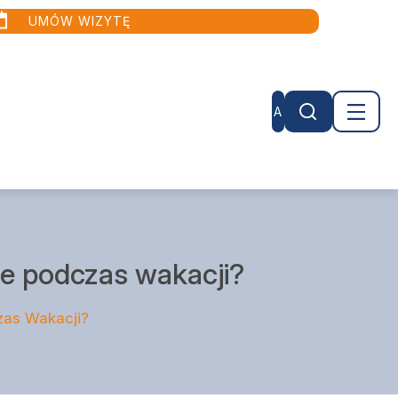
UMÓW WIZYTĘ
A
ie podczas wakacji?
zas Wakacji?