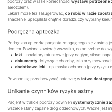
podróży oraz w razie konieczności
wystawi potrzebne 
aerozolem).
Lekarz może też zasugerować,
co robić w razie zaostr
znaczenie. Specjalista chętnie doradzi, czy wybrany kieru
Podręczna apteczka
Podręczna apteczka pacjenta zmagającego się z astmą 
domem. Powinna zawierać wszystko, co potrzebne do szy
leki
– inhalatory ratunkowe (przy nagłym, silnym napad
dokumenty
dotyczące choroby, lista przyjmowanych
dodatkowe leki
– np. maska ochronna (przy ryzyku e
Powinno się przechowywać apteczkę w
łatwo dostępn
Unikanie czynników ryzyka astmy
Pacjent w trakcie podróży powinien
systematycznie za
wszelkie stany zapalne dróg oddechowych. Ważne jest mi