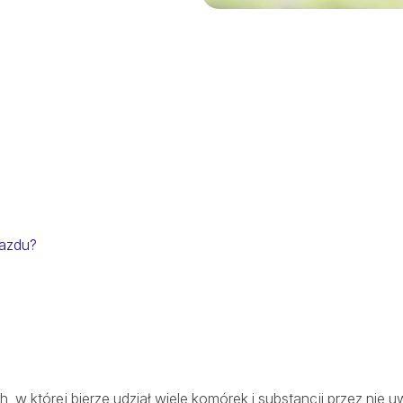
SALVE ONKOLOGIA
REHABILITACJA
OPIEKA DOMOWA
jazdu?
w której bierze udział wiele komórek i substancji przez nie 