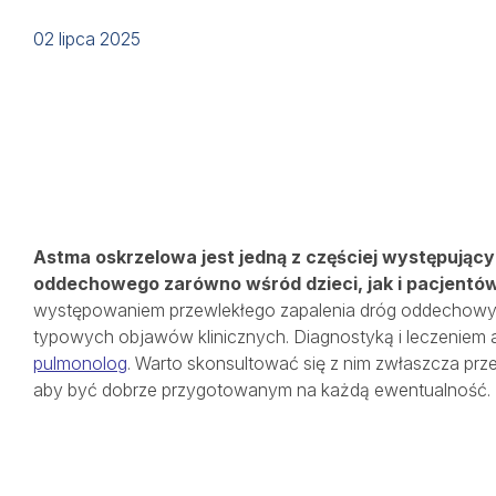
Lekarze
02 lipca 2025
Szpital
Porody
Dla firm
Astma oskrzelowa jest jedną z częściej występując
oddechowego zarówno wśród dzieci, jak i pacjentów
występowaniem przewlekłego zapalenia dróg oddechowych
Przychodnie
typowych objawów klinicznych. Diagnostyką i leczeniem a
pulmonolog
. Warto skonsultować się z nim zwłaszcza pr
aby być dobrze przygotowanym na każdą ewentualność.
Kontakt