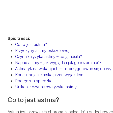
SALVE MEDICA ŁÓDŹ
SALVE MEDICA WARSZAWA
PROJEKTY UNIJNE
Spis treści:
Co to jest astma?
Przyczyny astmy oskrzelowej
Czynniki ryzyka astmy – co ją nasila?
Napad astmy – jak wygląda i jak go rozpoznać?
Astmatyk na wakacjach – jak przygotować się do wy
Konsultacja lekarska przed wyjazdem
Podręczna apteczka
Unikanie czynników ryzyka astmy
Co to jest astma?
Astma jest przewlekłą chorobą zapalną dróg oddechowych, 