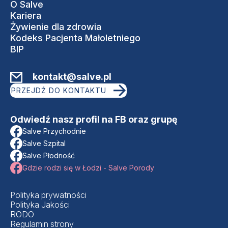
O Salve
SALVE MEDICA ŁÓDŹ
Kariera
SALVE MEDICA WARSZAWA
Żywienie dla zdrowia
PROJEKTY UNIJNE
Kodeks Pacjenta Małoletniego
BIP
kontakt@salve.pl
PRZEJDŹ DO KONTAKTU
Odwiedź nasz profil na FB oraz grupę
Salve Przychodnie
Salve Szpital
Salve Płodność
Gdzie rodzi się w Łodzi - Salve Porody
Polityka prywatności
Polityka Jakości
RODO
Regulamin strony