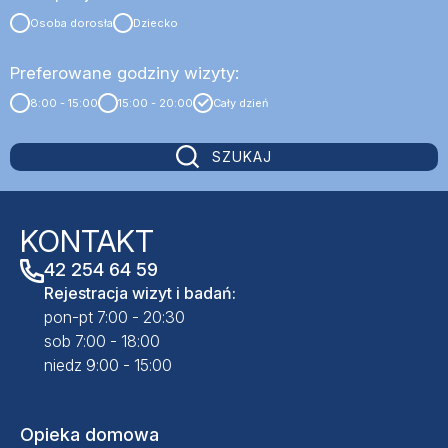
Szpital
Osoba dorosła
Dziecko
Preferowane godziny wizyty:
Porody
8:00 - 15:00
15:00 - 20:00
Cały dzień
Dla firm
SZUKAJ
Przychodnie
KONTAKT
42 254 64 59
Kontakt
Rejestracja wizyt i badań:
pon-pt 7:00 - 20:30
sob 7:00 - 18:00
SALVE PŁODNOŚĆ
niedz 9:00 - 15:00
SALVE ONKOLOGIA
REHABILITACJA
OPIEKA DOMOWA
Opieka domowa