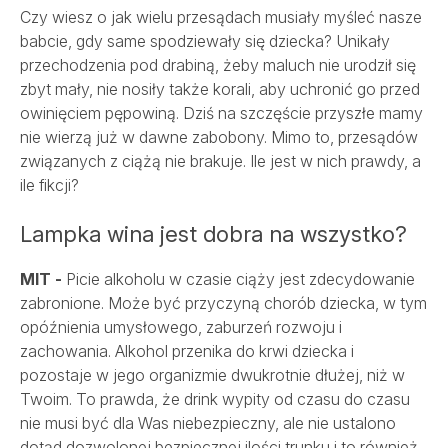
Czy wiesz o jak wielu przesądach musiały myśleć nasze
babcie, gdy same spodziewały się dziecka? Unikały
przechodzenia pod drabiną, żeby maluch nie urodził się
Szpital
zbyt mały, nie nosiły także korali, aby uchronić go przed
owinięciem pępowiną. Dziś na szczęście przyszłe mamy
nie wierzą już w dawne zabobony. Mimo to, przesądów
Porody
związanych z ciążą nie brakuje. Ile jest w nich prawdy, a
ile fikcji?
Dla firm
Lampka wina jest dobra na wszystko?
Przychodnie
MIT -
Picie alkoholu w czasie ciąży jest zdecydowanie
zabronione. Może być przyczyną chorób dziecka, w tym
opóźnienia umysłowego, zaburzeń rozwoju i
Kontakt
zachowania. Alkohol przenika do krwi dziecka i
pozostaje w jego organizmie dwukrotnie dłużej, niż w
Twoim. To prawda, że drink wypity od czasu do czasu
SALVE PŁODNOŚĆ
nie musi być dla Was niebezpieczny, ale nie ustalono
SALVE ONKOLOGIA
dotąd dozwolonej bezpiecznej ilości trunku i to również