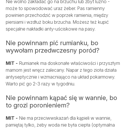
Nie wolno zakładać go na brzuchu lub zbyt luźno -
może to spowodować uraz żeber. Pas ramienny
powinien przechodzić w poprzek ramienia, między
piersiami i wzdłuż boku brzucha. Możesz też kupić
specjalne nakładki anty-uściskowe na pasy.
Nie powinnam pić rumianku, bo
wywołam przedwczesny poród?
MIT -
Rumianek ma doskonałe właściwości i przyszłym
mamom jest wręcz zalecany. Napar z tego zioła działa
antyseptycznie i wzmacniająco na układ pokarmowy.
Warto pić go 2-3 razy w tygodniu.
Nie powinnam kąpać się w wannie, bo
to grozi poronieniem?
MIT -
Nie ma przeciwwskazań dla kąpieli w wannie,
pamiętaj tylko, żeby woda nie była ciepła (optymalna