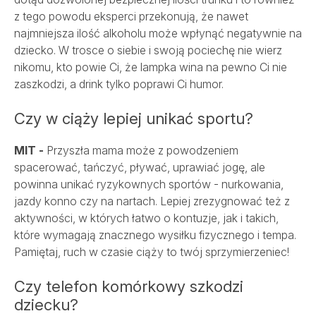
REHABILITACJA
z tego powodu eksperci przekonują, że nawet
OPIEKA DOMOWA
najmniejsza ilość alkoholu może wpłynąć negatywnie na
dziecko. W trosce o siebie i swoją pociechę nie wierz
SALVE MEDICA ŁÓDŹ
nikomu, kto powie Ci, że lampka wina na pewno Ci nie
SALVE MEDICA WARSZAWA
PROJEKTY UNIJNE
zaszkodzi, a drink tylko poprawi Ci humor.
Czy w ciąży lepiej unikać sportu?
MIT -
Przyszła mama może z powodzeniem
spacerować, tańczyć, pływać, uprawiać jogę, ale
powinna unikać ryzykownych sportów - nurkowania,
jazdy konno czy na nartach. Lepiej zrezygnować też z
aktywności, w których łatwo o kontuzje, jak i takich,
które wymagają znacznego wysiłku fizycznego i tempa.
Pamiętaj, ruch w czasie ciąży to twój sprzymierzeniec!
Czy telefon komórkowy szkodzi
dziecku?