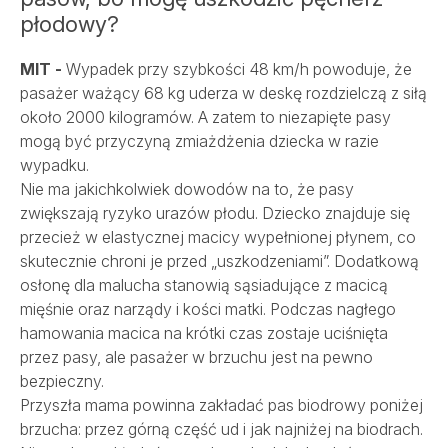
płodowy?
MIT -
Wypadek przy szybkości 48 km/h powoduje, że
pasażer ważący 68 kg uderza w deskę rozdzielczą z siłą
około 2000 kilogramów. A zatem to niezapięte pasy
mogą być przyczyną zmiażdżenia dziecka w razie
wypadku.
Nie ma jakichkolwiek dowodów na to, że pasy
zwiększają ryzyko urazów płodu. Dziecko znajduje się
przecież w elastycznej macicy wypełnionej płynem, co
skutecznie chroni je przed „uszkodzeniami”. Dodatkową
osłonę dla malucha stanowią sąsiadujące z macicą
mięśnie oraz narządy i kości matki. Podczas nagłego
hamowania macica na krótki czas zostaje uciśnięta
przez pasy, ale pasażer w brzuchu jest na pewno
bezpieczny.
Przyszła mama powinna zakładać pas biodrowy poniżej
brzucha: przez górną część ud i jak najniżej na biodrach.