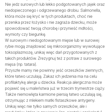
Nie jedz surowych lub lekko podgotowanych jajek oraz
niedopieczonego i odgrzewanego drobiu. Salmonella,
która może się kryć w tych produktach, choć nie
przenika przez łożysko i nie zagraża dziecku, może
spowodować twoją chorobę i przynieść mdłości,
wymioty czy biegunkę.
W surowym i niedogotowanym mięsie lub w surowej
rybie mogą znajdować się mikroorganizmy wywołujące
toksoplazmozę, unikaj więc dań przygotowanych z
takich produktów. Zrezygnuj też z potraw z surowego
mięsa (np. tatara).
Przyszłe mamy nie powinny jeść orzeszków ziemnych,
które łatwo uczulają. Zakaz ich jedzenia ma na celu
profilaktykę alergii u dziecka. Reakcja alergiczna może
pojawić się u maleństwa już w trzecim trymestrze ciąży.
Także niemowlęta karmione piersią łatwo uczulają się,
otrzymując z mlekiem matki fistaszkowe antygeny.
Unikaj więc nie tylko samych orzeszków, ale i