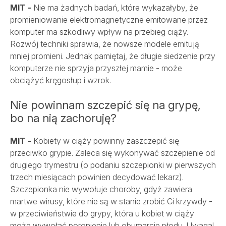
MIT -
Nie ma żadnych badań, które wykazałyby, że
promieniowanie elektromagnetyczne emitowane przez
komputer ma szkodliwy wpływ na przebieg ciąży.
Rozwój techniki sprawia, że nowsze modele emitują
mniej promieni. Jednak pamiętaj, że długie siedzenie przy
komputerze nie sprzyja przyszłej mamie - może
obciążyć kręgosłup i wzrok.
Nie powinnam szczepić się na grypę,
bo na nią zachoruję?
MIT -
Kobiety w ciąży powinny zaszczepić się
przeciwko grypie. Zaleca się wykonywać szczepienie od
drugiego trymestru (o podaniu szczepionki w pierwszych
trzech miesiącach powinien decydować lekarz).
Szczepionka nie wywołuje choroby, gdyż zawiera
martwe wirusy, które nie są w stanie zrobić Ci krzywdy -
w przeciwieństwie do grypy, która u kobiet w ciąży
może wywołać poronienie lub obumarcie płodu. Uwaga!