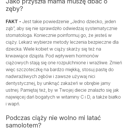
Jako przyszła mama muszę dbać o
zęby?
FAKT -
Jest takie powiedzenie „Jedno dziecko, jeden
ząb”, aby się nie sprawdziło odwiedzaj systematycznie
stomatologa. Koniecznie poinformuj go, że jesteś w
ciąży. Lekarz wybierze metody leczenia bezpieczne dla
dziecka. Wiele kobiet w ciąży skarży się też na
krwawiące dziąsła. Pod wpływem hormonów
ciążowych stają się one rozpulchnione i wrażliwe. Zmień
więc szczoteczkę na bardzo miękką, stosuj pastę do
nadwrażliwych zębów i zawsze używaj nici
dentystycznej, by uniknąć zakażeń w obrębie jamy
ustnej. Pamiętaj też, by w Twojej diecie znalazło się jak
najwięcej dań bogatych w witaminy C i D, a także białko
i wapń.
Podczas ciąży nie wolno mi latać
samolotem?