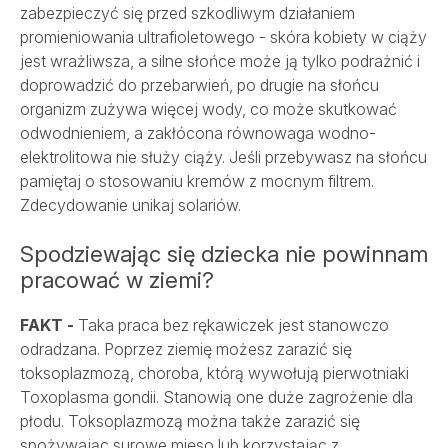
zabezpieczyć się przed szkodliwym działaniem
promieniowania ultrafioletowego - skóra kobiety w ciąży
jest wrażliwsza, a silne słońce może ją tylko podrażnić i
doprowadzić do przebarwień, po drugie na słońcu
organizm zużywa więcej wody, co może skutkować
odwodnieniem, a zakłócona równowaga wodno-
elektrolitowa nie służy ciąży. Jeśli przebywasz na słońcu
pamiętaj o stosowaniu kremów z mocnym filtrem.
Zdecydowanie unikaj solariów.
Spodziewając się dziecka nie powinnam
pracować w ziemi?
FAKT -
Taka praca bez rękawiczek jest stanowczo
odradzana. Poprzez ziemię możesz zarazić się
toksoplazmozą, choroba, którą wywołują pierwotniaki
Toxoplasma gondii. Stanowią one duże zagrożenie dla
płodu. Toksoplazmozą można także zarazić się
spożywając surowe mięso lub korzystając z