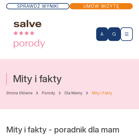
SPRAWDŹ WYNIKI
UMÓW WIZYTĘ
A
KONTO PACJENTA
Mity i fakty
Wizyty lekarskie
Strona Główna
Porody
Dla Mamy
Mity I Fakty
Badania
Zabiegi
Mity i fakty - poradnik dla mam
Lekarze