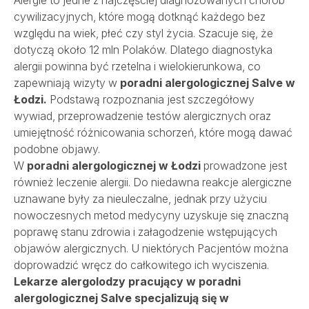
Alergie to jedne z najczęściej diagnozowanych chorób
cywilizacyjnych, które mogą dotknąć każdego bez
względu na wiek, płeć czy styl życia. Szacuje się, że
Porody
dotyczą około 12 mln Polaków. Dlatego diagnostyka
alergii powinna być rzetelna i wielokierunkowa, co
zapewniają wizyty w
poradni alergologicznej Salve w
Dla firm
Łodzi.
Podstawą rozpoznania jest szczegółowy
wywiad, przeprowadzenie testów alergicznych oraz
umiejętność różnicowania schorzeń, które mogą dawać
Przychodnie
podobne objawy.
W
poradni alergologicznej w Łodzi
prowadzone jest
również leczenie alergii. Do niedawna reakcje alergiczne
Kontakt
uznawane były za nieuleczalne, jednak przy użyciu
nowoczesnych metod medycyny uzyskuje się znaczną
poprawę stanu zdrowia i załagodzenie wstępujących
SALVE PŁODNOŚĆ
objawów alergicznych. U niektórych Pacjentów można
SALVE ONKOLOGIA
doprowadzić wręcz do całkowitego ich wyciszenia.
REHABILITACJA
OPIEKA DOMOWA
Lekarze alergolodzy pracujący w poradni
alergologicznej Salve specjalizują się w