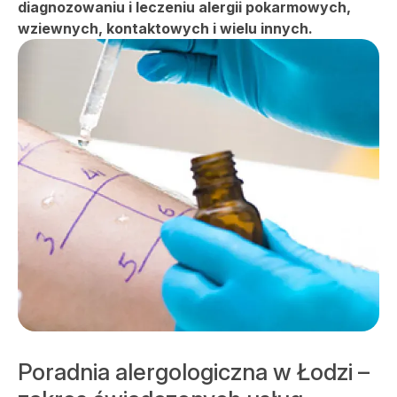
diagnozowaniu i leczeniu alergii pokarmowych,
SALVE MEDICA ŁÓDŹ
SALVE MEDICA WARSZAWA
wziewnych, kontaktowych i wielu innych.
PROJEKTY UNIJNE
Poradnia alergologiczna w Łodzi –