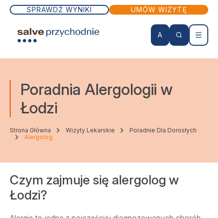
SPRAWDŹ WYNIKI
UMÓW WIZYTĘ
A
KONTO PACJENTA
Poradnia Alergologii w
Wizyty lekarskie
Łodzi
Badania
Strona Główna
Wizyty Lekarskie
Poradnie Dla Dorosłych
Alergolog
Zabiegi
Czym zajmuje się alergolog w
Lekarze
Łodzi?
Szpital