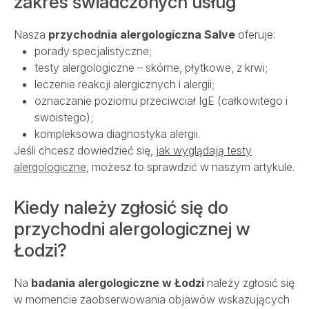
zakres świadczonych usług
Nasza
przychodnia alergologiczna Salve
oferuje:
porady specjalistyczne;
testy alergologiczne – skórne, płytkowe, z krwi;
leczenie reakcji alergicznych i alergii;
oznaczanie poziomu przeciwciał IgE (całkowitego i
swoistego);
kompleksowa diagnostyka alergii.
Jeśli chcesz dowiedzieć się,
jak wyglądają testy
alergologiczne
, możesz to sprawdzić w naszym artykule.
Kiedy należy zgłosić się do
przychodni alergologicznej w
Łodzi?
Na
badania alergologiczne w Łodzi
należy zgłosić się
w momencie zaobserwowania objawów wskazujących