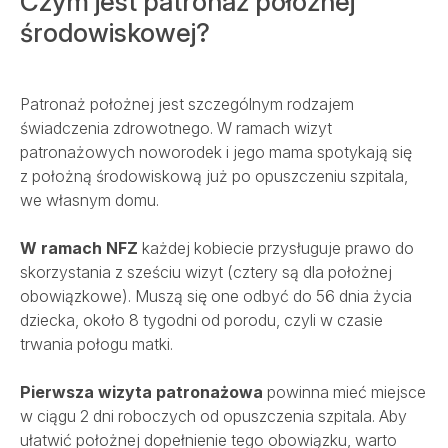
Czym jest patronaż położnej
środowiskowej?
Szpital
Patronaż położnej jest szczególnym rodzajem
świadczenia zdrowotnego. W ramach wizyt
Porody
patronażowych noworodek i jego mama spotykają się
z położną środowiskową już po opuszczeniu szpitala,
we własnym domu.
Dla firm
W ramach NFZ
każdej kobiecie przysługuje prawo do
Przychodnie
skorzystania z sześciu wizyt (cztery są dla położnej
obowiązkowe). Muszą się one odbyć do 56 dnia życia
dziecka, około 8 tygodni od porodu, czyli w czasie
Kontakt
trwania połogu matki.
Pierwsza wizyta patronażowa
powinna mieć miejsce
w ciągu 2 dni roboczych od opuszczenia szpitala. Aby
SALVE PŁODNOŚĆ
SALVE ONKOLOGIA
ułatwić położnej dopełnienie tego obowiązku, warto