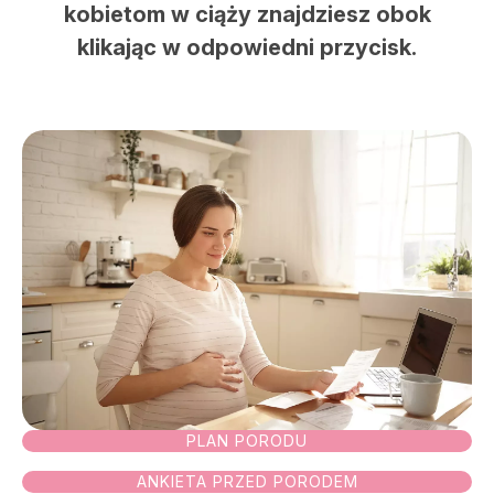
kobietom w ciąży znajdziesz obok
klikając w odpowiedni przycisk.
Szpital
Porody
Dla firm
Przychodnie
Kontakt
PLAN PORODU
SALVE PŁODNOŚĆ
ANKIETA PRZED PORODEM
SALVE ONKOLOGIA