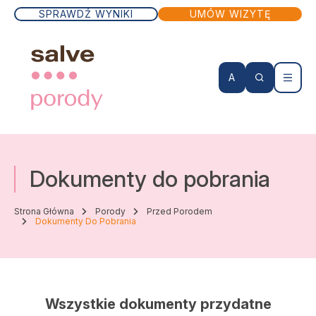
SPRAWDŹ WYNIKI
UMÓW WIZYTĘ
A
KONTO PACJENTA
Dokumenty do pobrania
Wizyty lekarskie
Strona Główna
Porody
Przed Porodem
Dokumenty Do Pobrania
Badania
Zabiegi
Wszystkie dokumenty przydatne
Lekarze