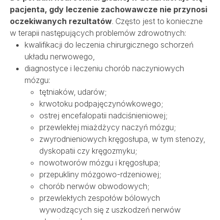
pacjenta, gdy leczenie zachowawcze nie przynosi
oczekiwanych rezultatów
. Często jest to konieczne
w terapii następujących problemów zdrowotnych:
kwalifikacji do leczenia chirurgicznego schorzeń
układu nerwowego,
diagnostyce i leczeniu chorób naczyniowych
mózgu:
tętniaków, udarów;
krwotoku podpajęczynówkowego;
ostrej encefalopatii nadciśnieniowej;
przewlekłej miażdżycy naczyń mózgu;
zwyrodnieniowych kręgosłupa, w tym stenozy,
dyskopatii czy kręgozmyku;
nowotworów mózgu i kręgosłupa;
przepukliny mózgowo-rdzeniowej;
chorób nerwów obwodowych;
przewlekłych zespołów bólowych
wywodzących się z uszkodzeń nerwów