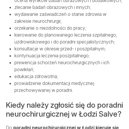
ocena wyników badań obrazowych i dodatkowych;
SALVE MEDICA ŁÓDŹ
zlecanie badań obrazowych i innych;
SALVE MEDICA WARSZAWA
PROJEKTY UNIJNE
wydawanie zaświadczeń o stanie zdrowia w
zakresie neurochirurgii;
orzekanie o niezdolności do pracy;
kierowanie do planowanego leczenia szpitalnego,
uzdrowiskowego i do poradni specjalistycznych;
konsultacje w okresie przed- i poszpitalnym;
kontynuacja leczenia poszpitalnego;
prewencja schorzeń neurochirurgicznych i ich
powikłań;
edukacja zdrowotna;
prowadzenie dokumentacji medycznej
przechowywanej w poradni.
Kiedy należy zgłosić się do poradni
neurochirurgicznej w Łodzi Salve?
Do
poradni neurochirurgicznej w Łodzi kieruje się