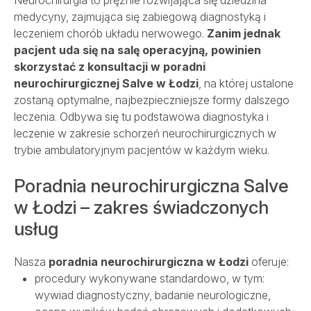
Neurochirurgia to prężnie rozwijająca się dziedzina
medycyny, zajmująca się zabiegową diagnostyką i
leczeniem chorób układu nerwowego.
Zanim jednak
Porody
pacjent uda się na salę operacyjną, powinien
skorzystać z konsultacji w poradni
neurochirurgicznej Salve w Łodzi
, na której ustalone
Dla firm
zostaną optymalne, najbezpieczniejsze formy dalszego
leczenia. Odbywa się tu podstawowa diagnostyka i
leczenie w zakresie schorzeń neurochirurgicznych w
Przychodnie
trybie ambulatoryjnym pacjentów w każdym wieku.
Poradnia neurochirurgiczna Salve
Kontakt
w Łodzi – zakres świadczonych
usług
SALVE PŁODNOŚĆ
SALVE ONKOLOGIA
Nasza
poradnia neurochirurgiczna w Łodzi
oferuje:
REHABILITACJA
procedury wykonywane standardowo, w tym:
OPIEKA DOMOWA
wywiad diagnostyczny, badanie neurologiczne,