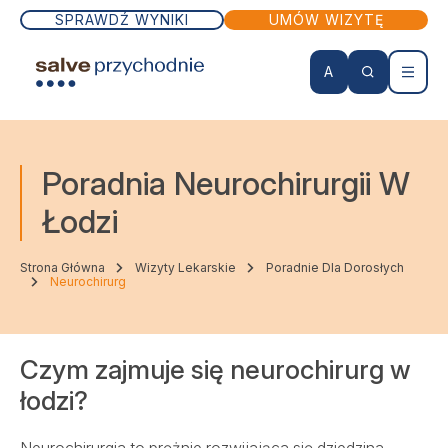
SPRAWDŹ WYNIKI
UMÓW WIZYTĘ
A
KONTO PACJENTA
Poradnia Neurochirurgii W
Wizyty lekarskie
Łodzi
Badania
Strona Główna
Wizyty Lekarskie
Poradnie Dla Dorosłych
Neurochirurg
Zabiegi
Czym zajmuje się neurochirurg w
Lekarze
łodzi?
Szpital