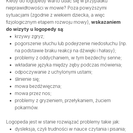
Kiedy do logopedy warto udać się w przypadku
nieprawidłowości w mowie? Poza powyższymi
sytuacjami (zgodnie z wiekiem dziecka, a więc
fizjologicznym etapem rozwoju mowy),
wskazaniem
do wizyty u logopedy są
:
krzywy zgryz;
pogorszenie słuchu lub podejrzenie niedosłuchu (np.
na podstawie braku reakcji na dźwięki i hałasy);
problemy z oddychaniem, w tym bezdechy senne;
wkładanie języka między zęby podczas mówienia;
odpoczywanie z uchylonymi ustami;
ślinienie się;
mowa bezdźwięczna;
mowa przez nos;
problemy z gryzieniem, przełykaniem, żuciem
pokarmów.
Logopeda jest w stanie rozwiązać problemy takie jak:
dysleksja, czyli trudności w nauce czytania i pisania;