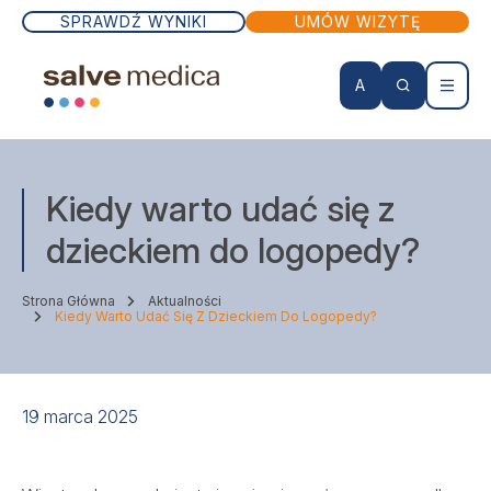
SPRAWDŹ WYNIKI
UMÓW WIZYTĘ
A
KONTO PACJENTA
Kiedy warto udać się z
Wizyty lekarskie
dzieckiem do logopedy?
Badania
Strona Główna
Aktualności
Kiedy Warto Udać Się Z Dzieckiem Do Logopedy?
Zabiegi
19 marca 2025
Lekarze