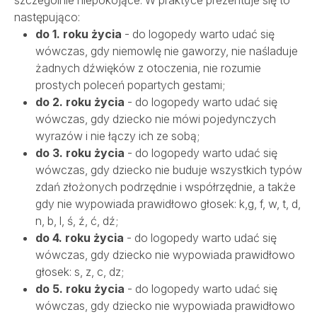
następująco:
do 1. roku życia
- do logopedy warto udać się
wówczas, gdy niemowlę nie gaworzy, nie naśladuje
żadnych dźwięków z otoczenia, nie rozumie
prostych poleceń popartych gestami;
do 2. roku życia
- do logopedy warto udać się
wówczas, gdy dziecko nie mówi pojedynczych
wyrazów i nie łączy ich ze sobą;
do 3. roku życia
- do logopedy warto udać się
wówczas, gdy dziecko nie buduje wszystkich typów
zdań złożonych podrzędnie i współrzędnie, a także
gdy nie wypowiada prawidłowo głosek: k,g, f, w, t, d,
n, b, l, ś, ź, ć, dź;
do 4. roku życia
- do logopedy warto udać się
wówczas, gdy dziecko nie wypowiada prawidłowo
głosek: s, z, c, dz;
do 5. roku życia
- do logopedy warto udać się
wówczas, gdy dziecko nie wypowiada prawidłowo