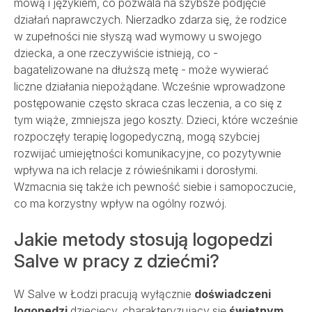
mową i językiem, co pozwala na szybsze podjęcie
działań naprawczych. Nierzadko zdarza się, że rodzice
w zupełności nie słyszą wad wymowy u swojego
dziecka, a one rzeczywiście istnieją, co -
bagatelizowane na dłuższą metę - może wywierać
liczne działania niepożądane. Wcześnie wprowadzone
postępowanie często skraca czas leczenia, a co się z
tym wiąże, zmniejsza jego koszty. Dzieci, które wcześnie
rozpoczęły terapię logopedyczną, mogą szybciej
rozwijać umiejętności komunikacyjne, co pozytywnie
wpływa na ich relacje z rówieśnikami i dorosłymi.
Wzmacnia się także ich pewność siebie i samopoczucie,
co ma korzystny wpływ na ogólny rozwój.
Jakie metody stosują logopedzi
Salve w pracy z dziećmi?
W Salve w Łodzi pracują wyłącznie
doświadczeni
logopedzi
dziecięcy, charakteryzujący się
świetnym