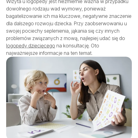
Wizyta u logopedy jest niezmiernie ważna w przypadku
Szpital
dowolnego rodzaju wad wymowy, ponieważ
bagatelizowanie ich ma kluczowe, negatywne znaczenie
dla dalszego rozwoju dziecka. Przy zaobserwowaniu u
Porody
swojej pociechy seplenienia, jąkania się czy innych
problemów związanych z mową, najlepiej udać się do
Dla firm
logopedy dziecięcego
na konsultację. Oto
najważniejsze informacje na ten temat.
Przychodnie
Kontakt
SALVE PŁODNOŚĆ
SALVE ONKOLOGIA
REHABILITACJA
OPIEKA DOMOWA