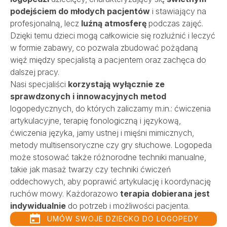
podejściem do młodych pacjentów
i stawiający na
profesjonalną, lecz
luźną atmosferę
podczas zajęć.
Dzięki temu dzieci mogą całkowicie się rozluźnić i leczyć
w formie zabawy, co pozwala zbudować pożądaną
więź między specjalistą a pacjentem oraz zachęca do
dalszej pracy.
Nasi specjaliści
korzystają wyłącznie ze
sprawdzonych i innowacyjnych metod
logopedycznych, do których zaliczamy m.in.: ćwiczenia
artykulacyjne, terapię fonologiczną i językową,
ćwiczenia języka, jamy ustnej i mięśni mimicznych,
metody multisensoryczne czy gry słuchowe. Logopeda
może stosować także różnorodne techniki manualne,
takie jak masaż twarzy czy techniki ćwiczeń
oddechowych, aby poprawić artykulację i koordynację
ruchów mowy. Każdorazowo
terapia dobierana jest
indywidualnie
do potrzeb i możliwości pacjenta.
UMÓW SWOJE DZIECKO DO LOGOPEDY