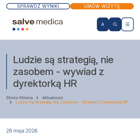
SPRAWDŹ WYNIKI
UMÓW WIZYTĘ
A
KONTO PACJENTA
Ludzie są strategią, nie
Wizyty lekarskie
zasobem - wywiad z
dyrektorką HR
Badania
Strona Główna
Aktualności
Zabiegi
Ludzie Są Strategią, Nie Zasobem - Wywiad Z Dyrektorką HR
Lekarze
28 maja 2026