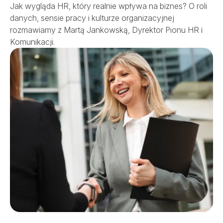
Szpital
Jak wygląda HR, który realnie wpływa na biznes? O roli
danych, sensie pracy i kulturze organizacyjnej
rozmawiamy z Martą Jankowską, Dyrektor Pionu HR i
Porody
Komunikacji.
Dla firm
Przychodnie
Kontakt
SALVE PŁODNOŚĆ
SALVE ONKOLOGIA
REHABILITACJA
OPIEKA DOMOWA