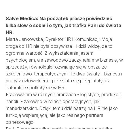
SALVE MEDICA ŁÓDŹ
SALVE MEDICA WARSZAWA
PROJEKTY UNIJNE
Salve Medica: Na początek proszę powiedzieć
kilka słów o sobie i o tym, jak trafiła Pani do świata
HR.
Marta Jankowska, Dyrektor HR i Komunikacji: Moja
droga do HR nie była oczywista - i dziś widzę, że to
ogromna wartość. Z wykształcenia jestem
psychologiem, ale zawodowo zaczynałam w biznesie, w
sprzedaży, równolegle rozwijając się w obszarze
szkoleniowo-terapeutycznym. Te dwa światy - biznesu i
pracy z człowiekiem - przez lata się przeplatały, aż
naturalnie spotkały się w HR.
Pracowałam w różnych branżach - logistyce, produkcji,
handlu - zarówno w rolach operacyjnych, jak i
menedżerskich. Dzięki temu dziś patrzę na HR nie jako
funkcję wspierającą, ale jako realnego partnera
biznesowego.