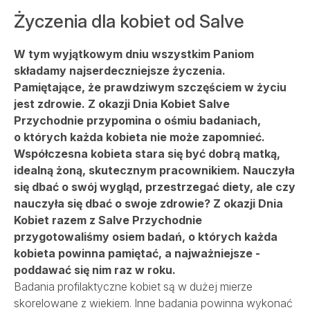
Szpital
Życzenia dla kobiet od Salve
Porody
W tym wyjątkowym dniu wszystkim Paniom
składamy najserdeczniejsze życzenia.
Pamiętające, że prawdziwym szczęściem w życiu
Dla firm
jest zdrowie. Z okazji Dnia Kobiet Salve
Przychodnie przypomina o ośmiu badaniach,
o których każda kobieta nie może zapomnieć.
Przychodnie
Współczesna kobieta stara się być dobrą matką,
idealną żoną, skutecznym pracownikiem. Nauczyła
się dbać o swój wygląd, przestrzegać diety, ale czy
Kontakt
nauczyła się dbać o swoje zdrowie? Z okazji Dnia
Kobiet razem z Salve Przychodnie
przygotowaliśmy osiem badań, o których każda
SALVE PŁODNOŚĆ
kobieta powinna pamiętać, a najważniejsze -
SALVE ONKOLOGIA
poddawać się nim raz w roku.
REHABILITACJA
OPIEKA DOMOWA
Badania profilaktyczne kobiet są w dużej mierze
skorelowane z wiekiem. Inne badania powinna wykonać