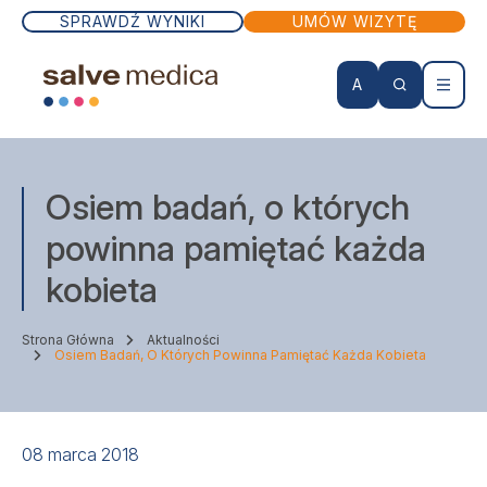
SPRAWDŹ WYNIKI
UMÓW WIZYTĘ
A
KONTO PACJENTA
Osiem badań, o których
Wizyty lekarskie
powinna pamiętać każda
kobieta
Badania
Strona Główna
Aktualności
Zabiegi
Osiem Badań, O Których Powinna Pamiętać Każda Kobieta
Lekarze
08 marca 2018