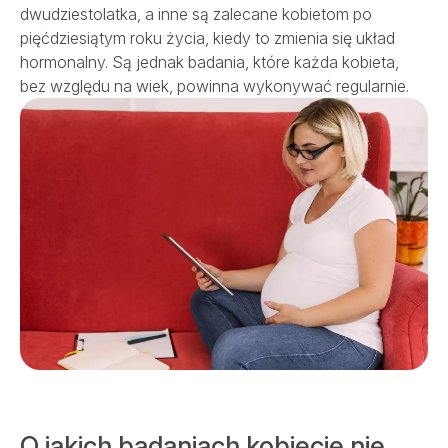
dwudziestolatka, a inne są zalecane kobietom po
SALVE MEDICA ŁÓDŹ
SALVE MEDICA WARSZAWA
pięćdziesiątym roku życia, kiedy to zmienia się układ
PROJEKTY UNIJNE
hormonalny. Są jednak badania, które każda kobieta,
bez względu na wiek, powinna wykonywać regularnie.
O jakich badaniach kobiecie nie