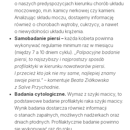
o naszych predyspozycjach kierunku chorób układu
moczowego, m.in. kamicy nerkowej czy kamieni.
Analizując składu moczu, dostajemy informację
również o chorobach wątroby, cukrzycy, a nawet
o niewydolności układu krążenia.
Samobadanie piersi –
każda kobieta powinna
wykonywać regularnie minimum raz w miesiącu
(między 7 a 10 dniem cyklu). ,,
Palpacyjne badanie
piersi, to najszybszy i najprostszy sposób
profilaktyki w kierunku nowotworów piersi.
I przecież kto jak nie my same, najlepiej znamy
swoje piersi.”
–
komentuje Beata Ziółkowska
z Salve Przychodnie.
Badania cytologiczne.
Wymaz z szyjki macicy, to
podstawowe badanie profilaktyki raka szyjki macicy.
Wynik badania dostarcza również informacji
o stanach zapalnych, możliwych nadżerkach oraz
dniach płodnych. Profilaktycznie badanie powinno
się wykonywać raz do roku.