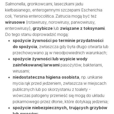
Salmonella, gronkowcami, laseczkami jadu
kiełbasianego, enterogennymi szczepami Escherichia
coli, Yersinia enterocolitica. Zatrucia mogą być też
wirusowe
(rotawirusy, norowirusy, parwowirusy,
enterowirusy),
grzybicze
lub
związane z toksynami
.
Do tego stanu doprowadzić mogą:
spożycie żywności po terminie przydatności
do spożycia
, zwłaszcza gdy była długo otwarta lub
przechowywano ją w nieodpowiednich warunkach;
spożycie żywności lub wypicie wody
zainfekowanej larwami
pasożytów, bakteriami,
wirusami;
niedostateczna higiena osobista
, np. unikanie
mycia rąk przed jedzeniem, zwłaszcza w miejscach
publicznych lub po skorzystaniu z toalety -
wówczas patogeny przenieść się mogą do układu
pokarmowego przez dłonie, które dotykają jedzenia;
spożycie niebezpiecznych, trujących grzybów
lub owoców;