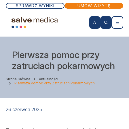
SPRAWDŹ WYNIKI
UMÓW WIZYTĘ
A
KONTO PACJENTA
Pierwsza pomoc przy
Wizyty lekarskie
zatruciach pokarmowych
Badania
Strona Główna
Aktualności
Pierwsza Pomoc Przy Zatruciach Pokarmowych
Zabiegi
26 czerwca 2025
Lekarze