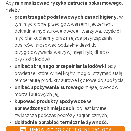
Aby
minimalizować ryzyko zatrucia pokarmowego
,
należy:
przestrzegać podstawowych zasad higieny
, w
tym myć dłonie przed gotowaniem i jedzeniem,
dokładnie myć surowe owoce i warzywa, czyścić i
myć blat kuchenny oraz miejsca przyrządzania
posiłków, stosować oddzielne deski do
przygotowywania warzyw, mięs i ryb, dbać o
czystość lodówki;
unikać skrajnego przepełniania lodówki
, aby
powietrze, które w niej krąży, mogło utrzymać stałą
temperaturę produkty surowe i gotowe do spożycia;
unikać spożywania surowego
mięsa, owoców
morza i surowych jaj;
kupować produkty spożywcze w
sprawdzonych miejscach
, co jest istotne
zwłaszcza podczas podróży zagranicznych;
dokładnie obrabiać termicznie żywność.
UMÓW SIĘ DO GASTROENTEROLOGA