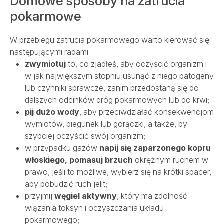
Domowe sposoby na zatrucia
pokarmowe
W przebiegu zatrucia pokarmowego warto kierować się
następującymi radami:
zwymiotuj
to, co zjadłeś, aby oczyścić organizm i
w jak największym stopniu usunąć z niego patogeny
lub czynniki sprawcze, zanim przedostaną się do
dalszych odcinków dróg pokarmowych lub do krwi;
pij dużo wody
, aby przeciwdziałać konsekwencjom
wymiotów, biegunek lub gorączki, a także, by
szybciej oczyścić swój organizm;
w przypadku gazów
napij się zaparzonego kopru
włoskiego, pomasuj brzuch
okrężnym ruchem w
prawo, jeśli to możliwe, wybierz się na krótki spacer,
aby pobudzić ruch jelit;
przyjmij
węgiel aktywny
, który ma zdolność
wiązania toksyn i oczyszczania układu
pokarmowego;