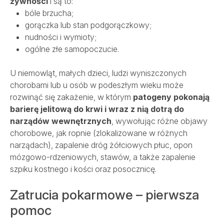
żywności
i są to:
bóle brzucha;
gorączka lub stan podgorączkowy;
nudności i wymioty;
ogólne złe samopoczucie.
U niemowląt, małych dzieci, ludzi wyniszczonych
chorobami lub u osób w podeszłym wieku może
rozwinąć się zakażenie, w którym
patogeny pokonają
barierę jelitową do krwi i wraz z nią dotrą do
narządów wewnętrznych
, wywołując różne objawy
chorobowe, jak ropnie (zlokalizowane w różnych
narządach), zapalenie dróg żółciowych płuc, opon
mózgowo-rdzeniowych, stawów, a także zapalenie
szpiku kostnego i kości oraz posocznicę.
Zatrucia pokarmowe – pierwsza
pomoc