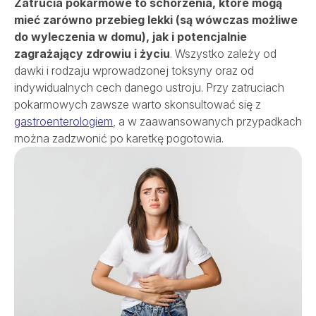
Zatrucia pokarmowe to schorzenia, które mogą
Szpital
mieć zarówno przebieg lekki (są wówczas możliwe
do wyleczenia w domu), jak i potencjalnie
zagrażający zdrowiu i życiu
. Wszystko zależy od
Porody
dawki i rodzaju wprowadzonej toksyny oraz od
indywidualnych cech danego ustroju. Przy zatruciach
Dla firm
pokarmowych zawsze warto skonsultować się z
gastroenterologiem
, a w zaawansowanych przypadkach
można zadzwonić po karetkę pogotowia.
Przychodnie
Kontakt
SALVE PŁODNOŚĆ
SALVE ONKOLOGIA
REHABILITACJA
OPIEKA DOMOWA