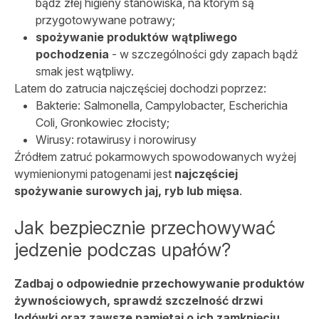
bądź złej higieny stanowiska, na którym są
przygotowywane potrawy;
spożywanie produktów wątpliwego
pochodzenia
- w szczególności gdy zapach bądź
smak jest wątpliwy.
Latem do zatrucia najczęściej dochodzi poprzez:
Bakterie: Salmonella, Campylobacter, Escherichia
Coli, Gronkowiec złocisty;
Wirusy: rotawirusy i norowirusy
Źródłem zatruć pokarmowych spowodowanych wyżej
wymienionymi patogenami jest
najczęściej
spożywanie surowych jaj, ryb lub mięsa
.
Jak bezpiecznie przechowywać
jedzenie podczas upałów?
Zadbaj o odpowiednie przechowywanie produktów
żywnościowych, sprawdź szczelność drzwi
lodówki oraz zawsze pamiętaj o ich zamknięciu
.