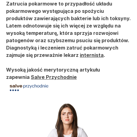
Szpital
Zatrucia pokarmowe to przypadłość układu
pokarmowego występująca po spożyciu
produktów zawierających bakterie lub ich toksyny.
Porody
Latem odnotowuje się ich więcej ze względu na
wysoką temperaturę, która sprzyja rozwojowi
patogenów oraz szybszemu psuciu się produktów.
Dla firm
Diagnostyką i leczeniem zatruć pokarmowych
zajmuje się przeważnie lekarz
internista
.
Przychodnie
Wysoką jakość merytoryczną artykułu
zapewnia
Salve Przychodnie
Kontakt
SALVE PŁODNOŚĆ
SALVE ONKOLOGIA
REHABILITACJA
OPIEKA DOMOWA