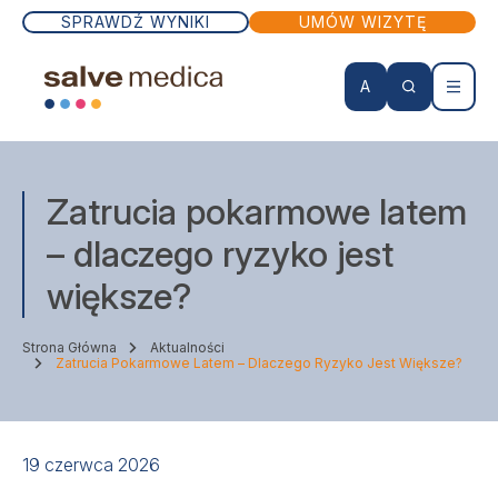
SPRAWDŹ WYNIKI
UMÓW WIZYTĘ
A
KONTO PACJENTA
Zatrucia pokarmowe latem
Wizyty lekarskie
– dlaczego ryzyko jest
większe?
Badania
Strona Główna
Aktualności
Zabiegi
Zatrucia Pokarmowe Latem – Dlaczego Ryzyko Jest Większe?
Lekarze
19 czerwca 2026