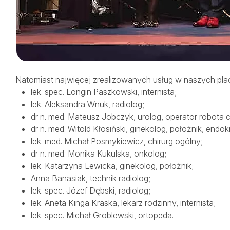
Natomiast najwięcej zrealizowanych usług w naszych pl
lek. spec. Longin Paszkowski, internista;
lek. Aleksandra Wnuk, radiolog;
dr n. med. Mateusz Jobczyk, urolog, operator robota c
dr n. med. Witold Kłosiński, ginekolog, położnik, endo
lek. med. Michał Posmykiewicz, chirurg ogólny;
dr n. med. Monika Kukulska, onkolog;
lek. Katarzyna Lewicka, ginekolog, położnik;
Anna Banasiak, technik radiolog;
lek. spec. Józef Dębski, radiolog;
lek. Aneta Kinga Kraska, lekarz rodzinny, internista;
lek. spec. Michał Groblewski,
ortopeda.