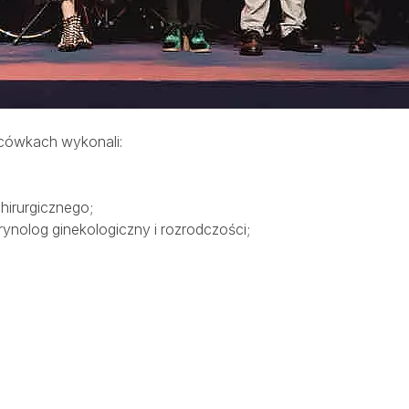
acówkach wykonali:
hirurgicznego;
krynolog ginekologiczny i rozrodczości;