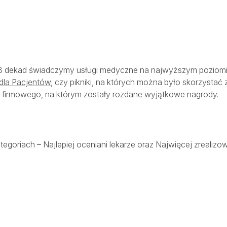
3 dekad świadczymy usługi medyczne na najwyższym poziomie. 
dla Pacjentów
, czy pikniki, na których można było skorzysta
 firmowego, na którym zostały rozdane wyjątkowe nagrody.
oriach – Najlepiej oceniani lekarze oraz Najwięcej zrealizow
SALVE PŁODNOŚĆ