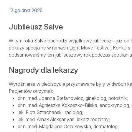
Lekarze
13 grudnia 2023
Jubileusz Salve
Szpital
W tym roku Salve obchodzi wyjątkowy jubileusz – już od 
pokazy specjalne w ramach
Light Move Festival
,
Konkurs 
Porody
podsumowaliśmy ten jubileuszowy rok podczas spotkania
Dla firm
Nagrody dla lekarzy
Wyróżnienia w plebiscycie przyznawane były w dwóch kateg
Przychodnie
Pacjentów otrzymali:
dr n. med. Joanna Stefanowicz, ginekolog, położnik;
dr n. med. Agnieszka Kokoszko-Bilska, endokrynolog;
Kontakt
lek. Piotr Sztachański, radiolog;
lek. med. Arnak Aleksanyan, lekarz rodzinny;
dr n. med. Magdalena Oszukowska, dermatolog;