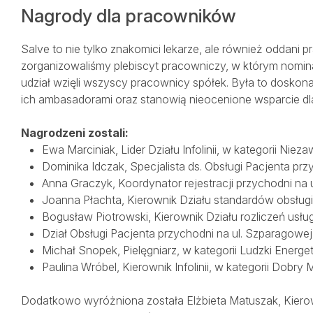
Nagrody dla pracowników
Salve to nie tylko znakomici lekarze, ale również oddani 
zorganizowaliśmy plebiscyt pracowniczy, w którym nomin
udział wzięli wszyscy pracownicy spółek. Była to doskon
ich ambasadorami oraz stanowią nieocenione wsparcie d
Nagrodzeni zostali:
Ewa Marciniak, Lider Działu Infolinii, w kategorii Nieza
Dominika Idczak, Specjalista ds. Obsługi Pacjenta prz
Anna Graczyk, Koordynator rejestracji przychodni na u
Joanna Płachta, Kierownik Działu standardów obsługi 
Bogusław Piotrowski, Kierownik Działu rozliczeń usł
Dział Obsługi Pacjenta przychodni na ul. Szparagowej,
Michał Snopek, Pielęgniarz, w kategorii Ludzki Energe
Paulina Wróbel, Kierownik Infolinii, w kategorii Dobry 
Dodatkowo wyróżniona została Elżbieta Matuszak, Kierow