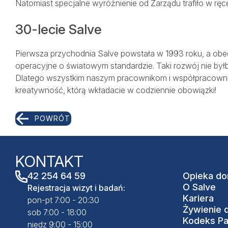
Natomiast specjalne wyróżnienie od Zarządu trafiło w rę
30-lecie Salve
Pierwsza przychodnia Salve powstała w 1993 roku, a obe
operacyjne o światowym standardzie. Taki rozwój nie b
Dlatego wszystkim naszym pracownikom i współpracowniko
kreatywność, którą wkładacie w codziennie obowiązki!
POWRÓT
KONTAKT
42 254 64 59
Opieka d
O Salve
Rejestracja wizyt i badań:
Kariera
pon-pt 7:00 - 20:30
Żywienie 
sob 7:00 - 18:00
Kodeks Pa
niedz 9:00 - 15:00