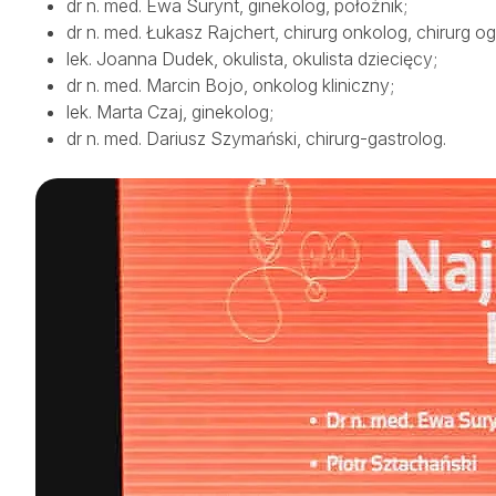
dr n. med. Ewa Surynt, ginekolog, położnik;
dr n. med. Łukasz Rajchert
, chirurg onkolog, chirurg o
lek. Joanna Dudek
, okulista, okulista dziecięcy;
dr n. med. Marcin Bojo, onkolog kliniczny;
lek. Marta Czaj
, ginekolog;
SALVE MEDICA ŁÓDŹ
SALVE MEDICA WARSZAWA
dr n. med. Dariusz Szymański
, chirurg-gastrolog.
PROJEKTY UNIJNE