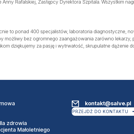
ce Anny Rafalskiej, Zastępcy Dyrektora Szpitala. Wszystkim n
cnie to ponad 400 specjalistów, laboratoria diagnostyczne, 
yłby możliwy bez ogromnego zaangażowania zarówno lekarzy, 
m dziękujemy za pasję i wytrwałość, skrupulatne dążenie do 
omowa
kontakt@salve.pl
PRZEJDŹ DO KONTAKTU
dla zdrowia
cjenta Małoletniego