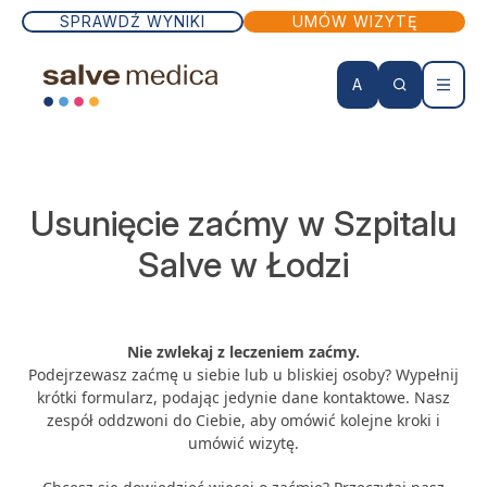
SPRAWDŹ WYNIKI
UMÓW WIZYTĘ
A
KONTO PACJENTA
Wizyty lekarskie
Usunięcie zaćmy w Szpitalu
Salve w Łodzi
Badania
Zabiegi
Nie zwlekaj z leczeniem zaćmy.
Podejrzewasz zaćmę u siebie lub u bliskiej osoby? Wypełnij
krótki formularz, podając jedynie dane kontaktowe. Nasz
Lekarze
zespół oddzwoni do Ciebie, aby omówić kolejne kroki i
umówić wizytę.