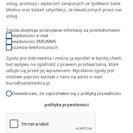
usług, promocji i wydarzeń związanych ze Spółkami Salve
SALVE MEDICA ŁÓDŹ
Medica oraz badań satysfakcji, ze świadczonych przez nas
SALVE MEDICA WARSZAWA
PROJEKTY UNIJNE
usług.
Zgoda obejmuje przesyłanie informacji za pośrednictwem:
wiadomości e-mail
wiadomości SMS/MMS
rozmów telefonicznych
Zgoda jest dobrowolna i można ją wycofać w każdej chwili,
bez wpływu na zgodność z prawem przetwarzania, które
odbyło się przed jej wyrażeniem. Wycofanie zgody jest
możliwe poprzez kontakt z nami na adres e-mail:
biuro@salvemedica.pl
.
Oświadczam, że zapoznałem się z polityką prywatności
polityka prywatności