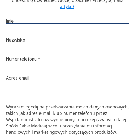
Chcesz się dowiedzieć więcej o zaćmie? Przeczytaj nasz
Szpital
artykuł
.
Imię
Porody
Nazwisko
Dla firm
Numer telefonu
*
Przychodnie
Adres email
Kontakt
Wyrażam zgodę na przetwarzanie moich danych osobowych,
SALVE PŁODNOŚĆ
takich jak adres e-mail i/lub numer telefonu przez
SALVE ONKOLOGIA
REHABILITACJA
Współaministratorów wymienionych poniżej (zwanych dalej:
OPIEKA DOMOWA
Spółki Salve Medica) w celu przesyłania mi informacji
handlowych i marketingowych dotyczących produktów,