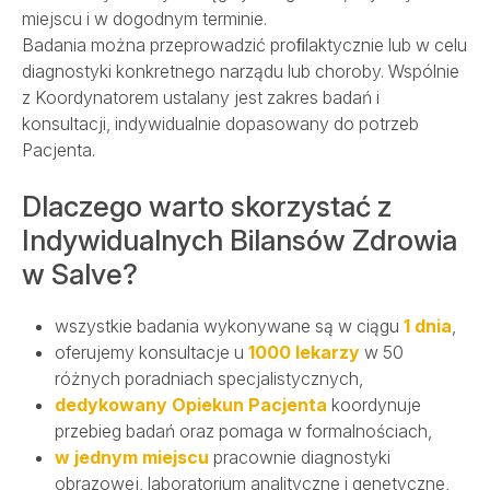
Szpital
miejscu i w dogodnym terminie.
Badania można przeprowadzić proﬁlaktycznie lub w celu
diagnostyki konkretnego narządu lub choroby. Wspólnie
Porody
z Koordynatorem ustalany jest zakres badań i
konsultacji, indywidualnie dopasowany do potrzeb
Pacjenta.
Dla firm
Dlaczego warto skorzystać z
Przychodnie
Indywidualnych Bilansów Zdrowia
w Salve?
Kontakt
wszystkie badania wykonywane są w ciągu
1 dnia
,
oferujemy konsultacje u
1000 lekarzy
w 50
różnych poradniach specjalistycznych,
SALVE PŁODNOŚĆ
dedykowany Opiekun Pacjenta
koordynuje
SALVE ONKOLOGIA
REHABILITACJA
przebieg badań oraz pomaga w formalnościach,
OPIEKA DOMOWA
w jednym miejscu
pracownie diagnostyki
obrazowej, laboratorium analityczne i genetyczne,