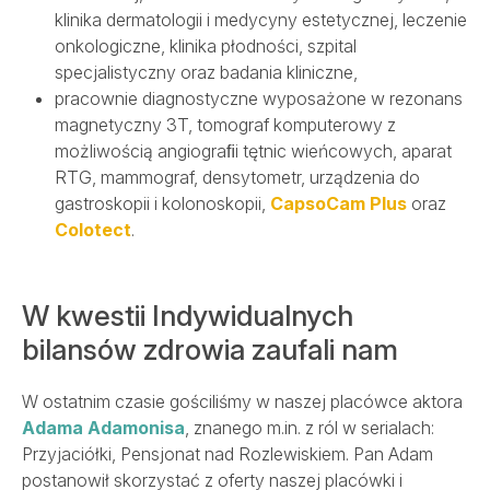
klinika dermatologii i medycyny estetycznej, leczenie
SALVE MEDICA ŁÓDŹ
SALVE MEDICA WARSZAWA
onkologiczne, klinika płodności, szpital
PROJEKTY UNIJNE
specjalistyczny oraz badania kliniczne,
pracownie diagnostyczne wyposażone w rezonans
magnetyczny 3T, tomograf komputerowy z
możliwością angiograﬁi tętnic wieńcowych, aparat
RTG, mammograf, densytometr, urządzenia do
gastroskopii i kolonoskopii,
CapsoCam Plus
oraz
Colotect
.
W kwestii Indywidualnych
bilansów zdrowia zaufali nam
W ostatnim czasie gościliśmy w naszej placówce aktora
Adama Adamonisa
, znanego m.in. z ról w serialach:
Przyjaciółki, Pensjonat nad Rozlewiskiem. Pan Adam
postanowił skorzystać z oferty naszej placówki i