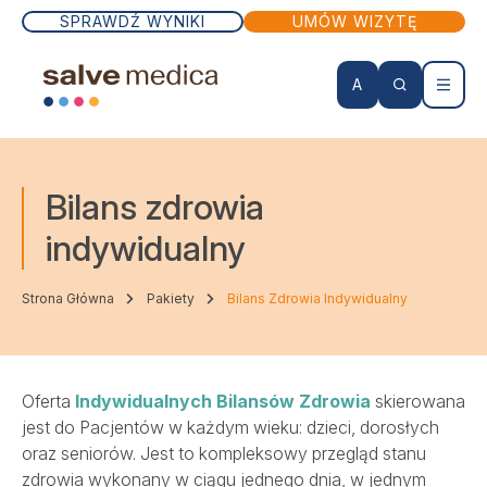
SPRAWDŹ WYNIKI
UMÓW WIZYTĘ
A
KONTO PACJENTA
Bilans zdrowia
Wizyty lekarskie
indywidualny
Badania
Strona Główna
Pakiety
Bilans Zdrowia Indywidualny
Zabiegi
Oferta
Indywidualnych Bilansów Zdrowia
skierowana
Lekarze
jest do Pacjentów w każdym wieku: dzieci, dorosłych
oraz seniorów. Jest to kompleksowy przegląd stanu
zdrowia wykonany w ciągu jednego dnia, w jednym