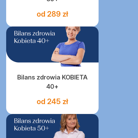
od 289 zł
Bilans zdrowia KOBIETA
40+
od 245 zł