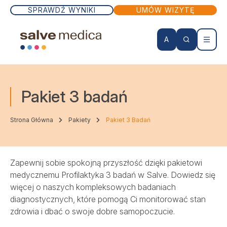
SPRAWDŹ WYNIKI
UMÓW WIZYTĘ
A
KONTO PACJENTA
Pakiet 3 badań
Wizyty lekarskie
Strona Główna
Pakiety
Pakiet 3 Badań
Badania
Zapewnij sobie spokojną przyszłość dzięki pakietowi
Zabiegi
medycznemu Profilaktyka 3 badań w Salve. Dowiedz się
więcej o naszych kompleksowych badaniach
Lekarze
diagnostycznych, które pomogą Ci monitorować stan
zdrowia i dbać o swoje dobre samopoczucie.