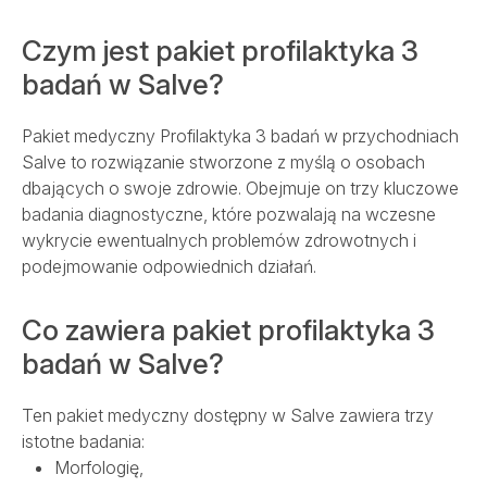
Szpital
Czym jest pakiet profilaktyka 3
badań w Salve?
Porody
Pakiet medyczny Profilaktyka 3 badań w przychodniach
Dla firm
Salve to rozwiązanie stworzone z myślą o osobach
dbających o swoje zdrowie. Obejmuje on trzy kluczowe
badania diagnostyczne, które pozwalają na wczesne
Przychodnie
wykrycie ewentualnych problemów zdrowotnych i
podejmowanie odpowiednich działań.
Kontakt
Co zawiera pakiet profilaktyka 3
badań w Salve?
SALVE PŁODNOŚĆ
SALVE ONKOLOGIA
Ten pakiet medyczny dostępny w Salve zawiera trzy
REHABILITACJA
istotne badania:
OPIEKA DOMOWA
Morfologię,