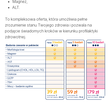
Magnez,
SALVE MEDICA ŁÓDŹ
ALT.
SALVE MEDICA WARSZAWA
PROJEKTY UNIJNE
To kompleksowa oferta, która umożliwia pełne
zrozumienie stanu Twojego zdrowia i pozwala na
podjęcie świadomych kroków w kierunku profilaktyki
zdrowotnej.